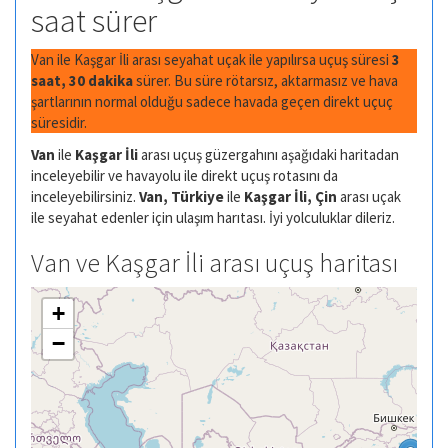
saat sürer
Van ile Kaşgar İli arası seyahat uçak ile yapılırsa uçuş süresi
3
saat, 30 dakika
sürer. Bu süre rötarsız, aktarmasız ve hava
şartlarının normal olduğu sadece havada geçen direkt uçuç
süresidir.
Van
ile
Kaşgar İli
arası uçuş güzergahını aşağıdaki haritadan
inceleyebilir ve havayolu ile direkt uçuş rotasını da
inceleyebilirsiniz.
Van, Türkiye
ile
Kaşgar İli, Çin
arası uçak
ile seyahat edenler için ulaşım harıtası. İyi yolculuklar dileriz.
Van ve Kaşgar İli arası uçuş haritası
+
−