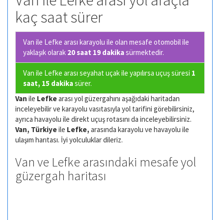
Van ile Lefke arası yol araçla
kaç saat sürer
Van ile Lefke arası karayolu ile olan
mesafe otomobil ile
yaklaşık olarak
20 saat 19 dakika
sürmektedir.
Van ile Lefke arası seyahat uçak ile yapılırsa uçuş süresi
1
saat, 15 dakika
sürer.
Van
ile
Lefke
arası yol güzergahını aşağıdaki haritadan
inceleyebilir ve karayolu vasıtasıyla yol tarifini görebilirsiniz,
ayrıca havayolu ile direkt uçuş rotasını da inceleyebilirsiniz.
Van, Türkiye
ile
Lefke,
arasında karayolu ve havayolu ile
ulaşım harıtası. İyi yolculuklar dileriz.
Van ve Lefke arasındaki mesafe yol
güzergah haritası