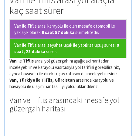
Van ile Tiflis arası yol araçla
kaç saat sürer
Van ile Tiflis arası karayolu ile olan
mesafe otomobil ile
yaklaşık olarak
9 saat 57 dakika
sürmektedir.
Van ile Tiflis arası seyahat uçak ile yapılırsa uçuş süresi
0
saat, 28 dakika
sürer.
Van
ile
Tiflis
arası yol güzergahını aşağıdaki haritadan
inceleyebilir ve karayolu vasıtasıyla yol tarifini görebilirsiniz,
ayrıca havayolu ile direkt uçuş rotasını da inceleyebilirsiniz.
Van, Türkiye
ile
Tiflis, Gürcistan
arasında karayolu ve
havayolu ile ulaşım harıtası. İyi yolculuklar dileriz.
Van ve Tiflis arasındaki mesafe yol
güzergah haritası