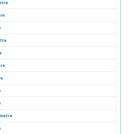
etre
tre
e
etre
e
tre
re
e
e
ometre
e