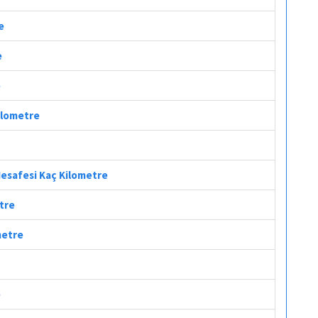
e
e
e
Kilometre
 Mesafesi Kaç Kilometre
etre
metre
e