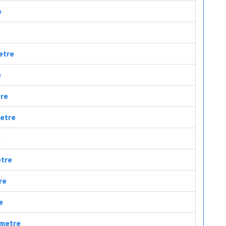
e
metre
e
tre
metre
e
etre
re
e
lometre