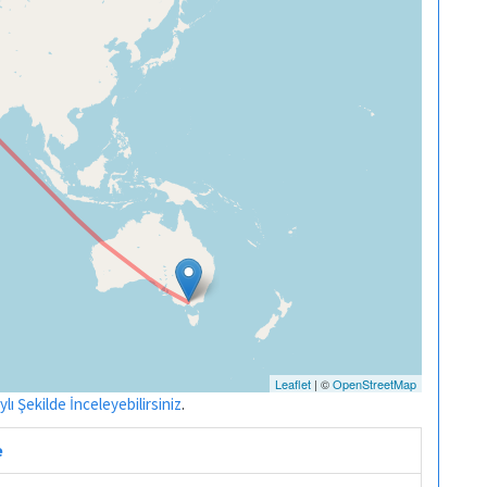
Leaflet
| ©
OpenStreetMap
ı Şekilde İnceleyebilirsiniz
.
e