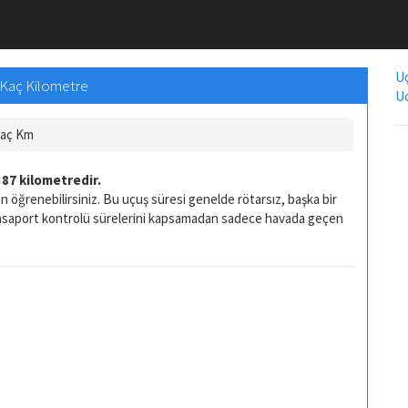
Uç
 Kaç Kilometre
Uc
Kaç Km
87 kilometredir.
n öğrenebilirsiniz. Bu uçuş süresi genelde rötarsız, başka bir
pasaport kontrolü sürelerini kapsamadan sadece havada geçen