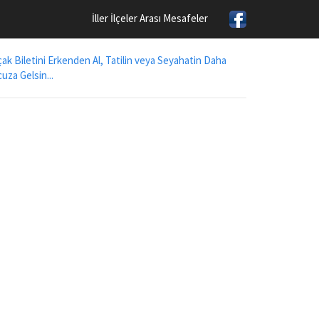
İller İlçeler Arası Mesafeler
ak Biletini Erkenden Al, Tatilin veya Seyahatin Daha
uza Gelsin...