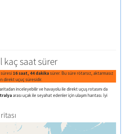
l kaç saat sürer
ş süresi
16 saat, 44 dakika
sürer. Bu süre rötarsız, aktarmasız
 direkt uçuç süresidir.
ritadan inceleyebilir ve havayolu ile direkt uçuş rotasını da
tralya
arası uçak ile seyahat edenler için ulaşım harıtası. İyi
ritası