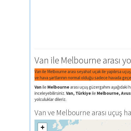
Van ile Melbourne arası yo
Van ile Melbourne arası seyahat uçak ile yapılırsa uçu
ve hava şartlarının normal olduğu sadece havada geçen
Van
ile
Melbourne
arası uçuş güzergahını aşağıdaki ha
inceleyebilirsiniz.
Van, Türkiye
ile
Melbourne, Avus
yolculuklar dileriz.
Van ve Melbourne arası uçuş ha
+