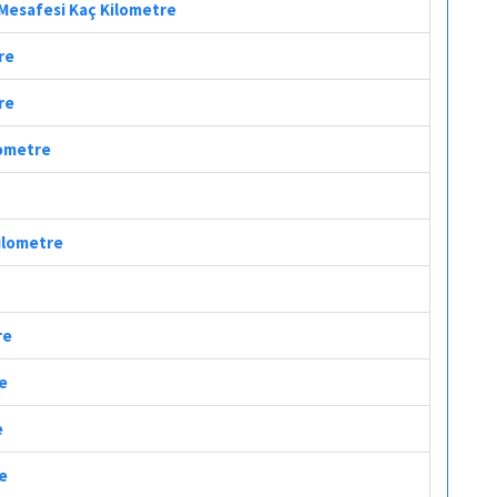
l Mesafesi Kaç Kilometre
re
re
lometre
Kilometre
re
re
e
re