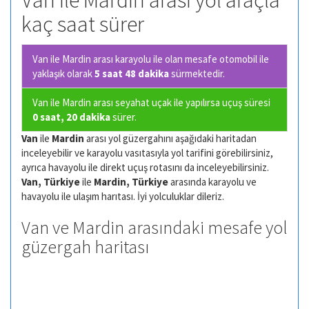
Van ile Mardin arası yol araçla
kaç saat sürer
Van ile Mardin arası karayolu ile olan
mesafe otomobil ile
yaklaşık olarak
5 saat 48 dakika
sürmektedir.
Van ile Mardin arası seyahat uçak ile yapılırsa uçuş süresi
0 saat, 20 dakika
sürer.
Van
ile
Mardin
arası yol güzergahını aşağıdaki haritadan
inceleyebilir ve karayolu vasıtasıyla yol tarifini görebilirsiniz,
ayrıca havayolu ile direkt uçuş rotasını da inceleyebilirsiniz.
Van, Türkiye
ile
Mardin, Türkiye
arasında karayolu ve
havayolu ile ulaşım harıtası. İyi yolculuklar dileriz.
Van ve Mardin arasındaki mesafe yol
güzergah haritası