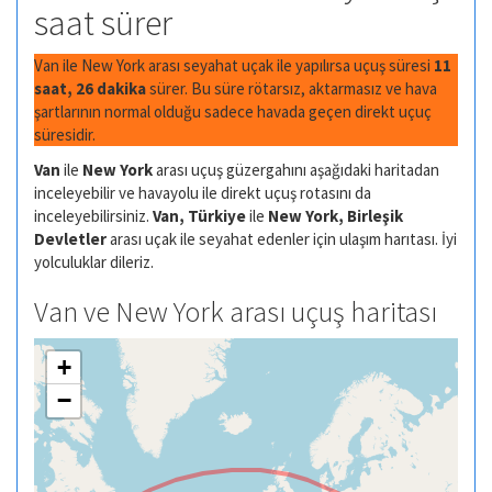
saat sürer
Van ile New York arası seyahat uçak ile yapılırsa uçuş süresi
11
saat, 26 dakika
sürer. Bu süre rötarsız, aktarmasız ve hava
şartlarının normal olduğu sadece havada geçen direkt uçuç
süresidir.
Van
ile
New York
arası uçuş güzergahını aşağıdaki haritadan
inceleyebilir ve havayolu ile direkt uçuş rotasını da
inceleyebilirsiniz.
Van, Türkiye
ile
New York, Birleşik
Devletler
arası uçak ile seyahat edenler için ulaşım harıtası. İyi
yolculuklar dileriz.
Van ve New York arası uçuş haritası
+
−