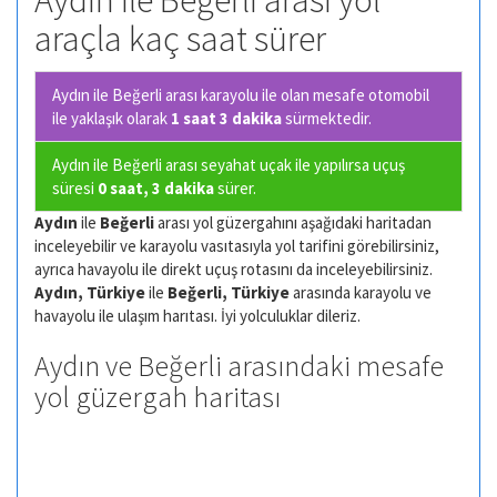
Aydın ile Beğerli arası yol
araçla kaç saat sürer
Aydın ile Beğerli arası karayolu ile olan
mesafe otomobil
ile yaklaşık olarak
1 saat 3 dakika
sürmektedir.
Aydın ile Beğerli arası seyahat uçak ile yapılırsa uçuş
süresi
0 saat, 3 dakika
sürer.
Aydın
ile
Beğerli
arası yol güzergahını aşağıdaki haritadan
inceleyebilir ve karayolu vasıtasıyla yol tarifini görebilirsiniz,
ayrıca havayolu ile direkt uçuş rotasını da inceleyebilirsiniz.
Aydın, Türkiye
ile
Beğerli, Türkiye
arasında karayolu ve
havayolu ile ulaşım harıtası. İyi yolculuklar dileriz.
Aydın ve Beğerli arasındaki mesafe
yol güzergah haritası