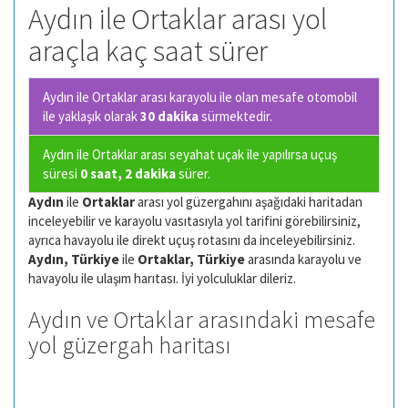
Aydın ile Ortaklar arası yol
araçla kaç saat sürer
Aydın ile Ortaklar arası karayolu ile olan
mesafe otomobil
ile yaklaşık olarak
30 dakika
sürmektedir.
Aydın ile Ortaklar arası seyahat uçak ile yapılırsa uçuş
süresi
0 saat, 2 dakika
sürer.
Aydın
ile
Ortaklar
arası yol güzergahını aşağıdaki haritadan
inceleyebilir ve karayolu vasıtasıyla yol tarifini görebilirsiniz,
ayrıca havayolu ile direkt uçuş rotasını da inceleyebilirsiniz.
Aydın, Türkiye
ile
Ortaklar, Türkiye
arasında karayolu ve
havayolu ile ulaşım harıtası. İyi yolculuklar dileriz.
Aydın ve Ortaklar arasındaki mesafe
yol güzergah haritası