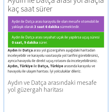
Aydın ile Datça arası yol araçla
kaç saat sürer
Aydın ile Datça arası karayolu ile olan
mesafe otomobil ile
yaklaşık olarak
3 saat 6 dakika
sürmektedir.
Aydın ile Datça arası seyahat uçak ile yapılırsa uçuş süresi
0 saat, 9 dakika
sürer.
Aydın
ile
Datça
arası yol güzergahını aşağıdaki haritadan
inceleyebilir ve karayolu vasıtasıyla yol tarifini görebilirsiniz,
ayrıca havayolu ile direkt uçuş rotasını da inceleyebilirsiniz.
Aydın, Türkiye
ile
Datça, Türkiye
arasında karayolu ve
havayolu ile ulaşım harıtası. İyi yolculuklar dileriz.
Aydın ve Datça arasındaki mesafe
yol güzergah haritası