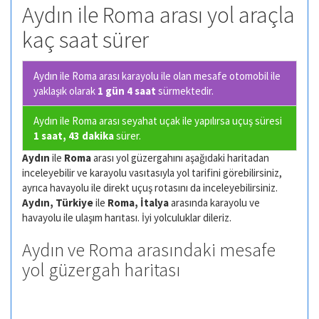
Aydın ile Roma arası yol araçla
kaç saat sürer
Aydın ile Roma arası karayolu ile olan
mesafe otomobil ile
yaklaşık olarak
1 gün 4 saat
sürmektedir.
Aydın ile Roma arası seyahat uçak ile yapılırsa uçuş süresi
1 saat, 43 dakika
sürer.
Aydın
ile
Roma
arası yol güzergahını aşağıdaki haritadan
inceleyebilir ve karayolu vasıtasıyla yol tarifini görebilirsiniz,
ayrıca havayolu ile direkt uçuş rotasını da inceleyebilirsiniz.
Aydın, Türkiye
ile
Roma, İtalya
arasında karayolu ve
havayolu ile ulaşım harıtası. İyi yolculuklar dileriz.
Aydın ve Roma arasındaki mesafe
yol güzergah haritası