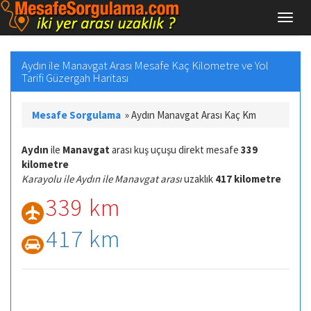
Aydın ile Manavgat Arası Mesafe Kaç Kilometre ve Yol
Tarifi Güzergah Haritası
Mesafe Sorgulama
»
Aydın Manavgat Arası Kaç Km
Aydın
ile
Manavgat
arası kuş uçuşu direkt mesafe
339
kilometre
Karayolu ile Aydın ile Manavgat arası
uzaklık
417 kilometre
339 km
417 km