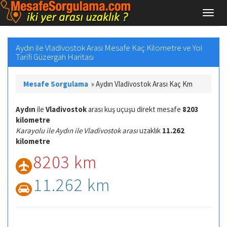
Aydın ile Vladivostok Arası Mesafe Kaç Kilometre ve Yol
Tarifi Güzergah Haritası
Mesafe Sorgulama
»
Aydın Vladivostok Arası Kaç Km
Aydın
ile
Vladivostok
arası kuş uçuşu direkt mesafe
8203
kilometre
Karayolu ile Aydın ile Vladivostok arası
uzaklık
11.262
kilometre
8203 km
11.262 km