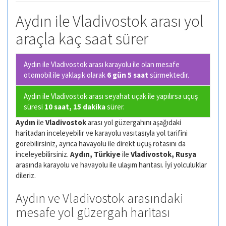
Aydın ile Vladivostok arası yol
araçla kaç saat sürer
Aydın ile Vladivostok arası karayolu ile olan
mesafe
otomobil ile yaklaşık olarak
6 gün 5 saat
sürmektedir.
Aydın ile Vladivostok arası seyahat uçak ile yapılırsa uçuş
süresi
10 saat, 15 dakika
sürer.
Aydın
ile
Vladivostok
arası yol güzergahını aşağıdaki
haritadan inceleyebilir ve karayolu vasıtasıyla yol tarifini
görebilirsiniz, ayrıca havayolu ile direkt uçuş rotasını da
inceleyebilirsiniz.
Aydın, Türkiye
ile
Vladivostok, Rusya
arasında karayolu ve havayolu ile ulaşım harıtası. İyi yolculuklar
dileriz.
Aydın ve Vladivostok arasındaki
mesafe yol güzergah haritası