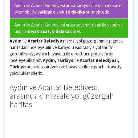
Aydın ile Acarlar Belediyesi arası karayolu ile olan
mesafe
otomobil ile yaklaşık olarak
19 dakika
sürmektedir.
Aydın ile Acarlar Belediyesi arası seyahat uçak ile yapılırsa
uçuş süresi
0 saat, 0 dakika
sürer.
Aydın
ile
Acarlar Belediyesi
arası yol güzergahını aşağıdaki
haritadan inceleyebilir ve karayolu vasıtasıyla yol tarifini
görebilirsiniz, ayrıca havayolu ile direkt uçuş rotasını da
inceleyebilirsiniz.
Aydın, Türkiye
ile
Acarlar Belediyesi,
Türkiye
arasında karayolu ve havayolu ile ulaşım harıtası. İyi
yolculuklar dileriz.
Aydın ve Acarlar Belediyesi
arasındaki mesafe yol güzergah
haritası