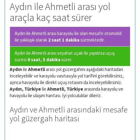
Aydın ile Ahmetli arası yol
araçla kaç saat sürer
Aydın ile Ahmetli arası karayolu ile olan
mesafe otomobil
ile yaklaşık olarak
2 saat 1 dakika
sürmektedir.
Aydın ile Ahmetli arası seyahat uçak ile yapılırsa uçuş
süresi
0 saat, 5 dakika
sürer.
Aydın
ile
Ahmetli
arası yol güzergahını aşağıdaki haritadan
inceleyebilir ve karayolu vasıtasıyla yol tarifini görebilirsiniz,
ayrıca havayolu ile direkt uçuş rotasını da inceleyebilirsiniz.
Aydın, Türkiye
ile
Ahmetli, Türkiye
arasında karayolu ve
havayolu ile ulaşım harıtası. İyi yolculuklar dileriz.
Aydın ve Ahmetli arasındaki mesafe
yol güzergah haritası