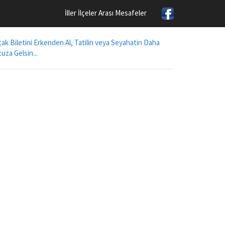
İller İlçeler Arası Mesafeler
ak Biletini Erkenden Al, Tatilin veya Seyahatin Daha
uza Gelsin...