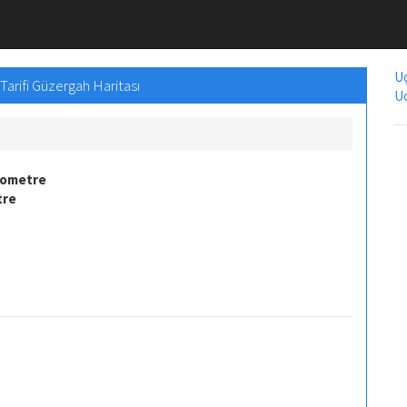
Uç
Tarifi Güzergah Haritası
Uc
lometre
tre