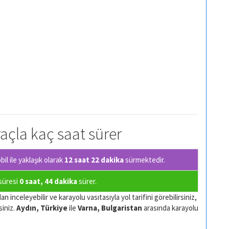
raçla kaç saat sürer
l ile yaklaşık olarak
12 saat 22 dakika
sürmektedir.
 süresi
0 saat, 44 dakika
sürer.
n inceleyebilir ve karayolu vasıtasıyla yol tarifini görebilirsiniz,
siniz.
Aydın, Türkiye
ile
Varna, Bulgaristan
arasında karayolu