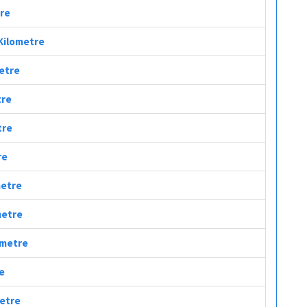
tre
 Kilometre
metre
tre
tre
re
metre
metre
ometre
re
metre