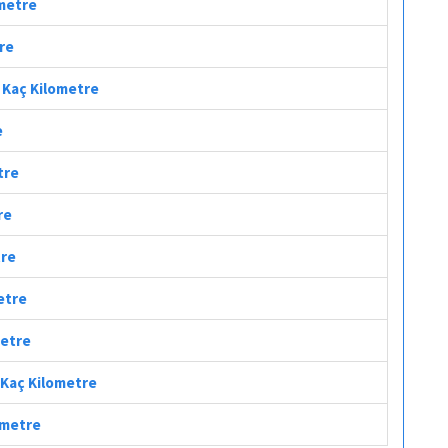
ometre
tre
i Kaç Kilometre
e
tre
re
tre
metre
metre
i Kaç Kilometre
lometre