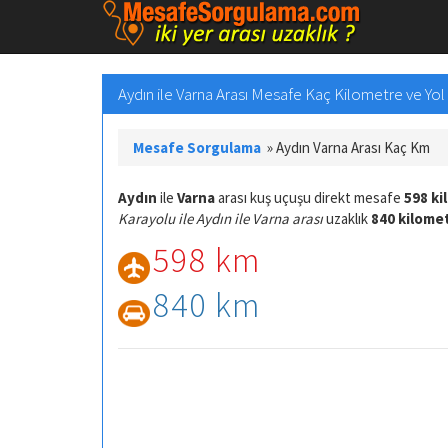
Aydın ile Varna Arası Mesafe Kaç Kilometre ve Yol 
Mesafe Sorgulama
»
Aydın Varna Arası Kaç Km
Aydın
ile
Varna
arası kuş uçuşu direkt mesafe
598 ki
Karayolu ile Aydın ile Varna arası
uzaklık
840 kilome
598 km
840 km