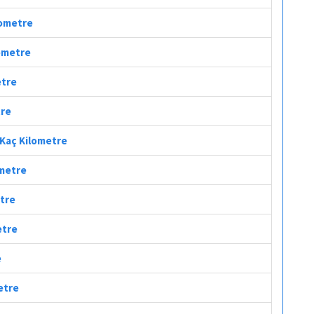
lometre
lometre
etre
tre
i Kaç Kilometre
ometre
etre
etre
e
etre