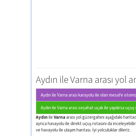
Aydın ile Varna arası yol a
Aydın ile Varna arası karayolu ile olan
mesafe otomobi
Aydın ile Varna arası seyahat uçak ile yapılırsa uçuş
Aydın
ile
Varna
arası yol güzergahını aşağıdaki haritada
ayrıca havayolu ile direkt uçuş rotasını da inceleyebilir
ve havayolu ile ulaşım harıtası. İyi yolculuklar dileriz.