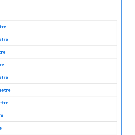
etre
etre
tre
tre
etre
ometre
metre
re
e