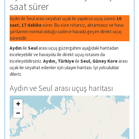
saat sürer
Aydın ile Seul arası seyahat uçak ile yapılırsa uçuş süresi
10
saat, 17 dakika
sürer. Bu süre rötarsız, aktarmasız ve hava
şartlarının normal olduğu sadece havada geçen direkt uçuç
süresidir.
Aydın
ile
Seul
arası uçuş güzergahını aşağıdaki haritadan
inceleyebilir ve havayolu ile direkt uçuş rotasını da
inceleyebilirsiniz.
Aydın, Türkiye
ile
Seul, Güney Kore
arası
uçak ile seyahat edenler için ulaşım harıtası. İyi yolculuklar
dileriz.
Aydın ve Seul arası uçuş haritası
+
−