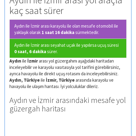
Aydın ile İzmir arası yol araçla
kaç saat sürer
Aydın ile İzmir arası karayolu ile olan
mesafe otomobil ile
yaklaşık olarak
1 saat 16 dakika
sürmektedir.
Aydın ile İzmir arası seyahat uçak ile yapılırsa uçuş süresi
0 saat, 6 dakika
sürer.
Aydın
ile
İzmir
arası yol güzergahını aşağıdaki haritadan
inceleyebilir ve karayolu vasıtasıyla yol tarifini görebilirsiniz,
ayrıca havayolu ile direkt uçuş rotasını da inceleyebilirsiniz.
Aydın, Türkiye
ile
İzmir, Türkiye
arasında karayolu ve
havayolu ile ulaşım harıtası. İyi yolculuklar dileriz.
Aydın ve İzmir arasındaki mesafe yol
güzergah haritası