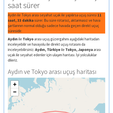
saat sürer
Aydın ile Tokyo arası seyahat uçak ile yapılırsa uçuş süresi
11
saat, 33 dakika
sürer. Bu süre rötarsız, aktarmasız ve hava
şartlarının normal olduğu sadece havada geçen direkt uçuç
süresidir.
Aydın
ile
Tokyo
arası uçuş güzergahını aşağıdaki haritadan
inceleyebilir ve havayolu ile direkt uçuş rotasını da
inceleyebilirsiniz.
Aydın, Türkiye
ile
Tokyo, Japonya
arası
uçak ile seyahat edenler için ulaşım harıtası. İyi yolculuklar
dileriz.
Aydın ve Tokyo arası uçuş haritası
+
−