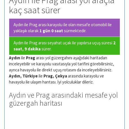
Aydın ile Prag arası yol araçla
kaç saat sürer
Aydın ile Prag arası karayolu ile olan
mesafe otomobil ile
yaklaşık olarak
1 gün 0 saat
sürmektedir.
Aydın ile Prag arası seyahat uçak ile yapılırsa uçuş süresi
2
saat, 9 dakika
sürer.
Aydın
ile
Prag
arası yol güzergahını aşağıdaki haritadan
inceleyebilir ve karayolu vasıtasıyla yol tarifini görebilirsiniz,
ayrıca havayolu ile direkt uçuş rotasını da inceleyebilirsiniz.
Aydın, Türkiye
ile
Prag, Çekya
arasında karayolu ve
havayolu ile ulaşım harıtası. İyi yolculuklar dileriz.
Aydın ve Prag arasındaki mesafe yol
güzergah haritası