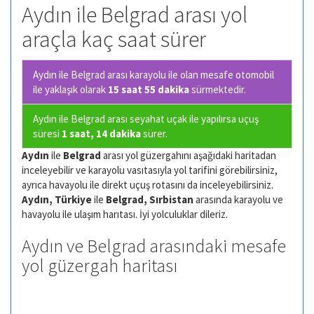
Aydın ile Belgrad arası yol
araçla kaç saat sürer
Aydın ile Belgrad arası karayolu ile olan
mesafe otomobil
ile yaklaşık olarak
15 saat 55 dakika
sürmektedir.
Aydın ile Belgrad arası seyahat uçak ile yapılırsa uçuş
süresi
1 saat, 14 dakika
sürer.
Aydın
ile
Belgrad
arası yol güzergahını aşağıdaki haritadan
inceleyebilir ve karayolu vasıtasıyla yol tarifini görebilirsiniz,
ayrıca havayolu ile direkt uçuş rotasını da inceleyebilirsiniz.
Aydın, Türkiye
ile
Belgrad, Sırbistan
arasında karayolu ve
havayolu ile ulaşım harıtası. İyi yolculuklar dileriz.
Aydın ve Belgrad arasındaki mesafe
yol güzergah haritası