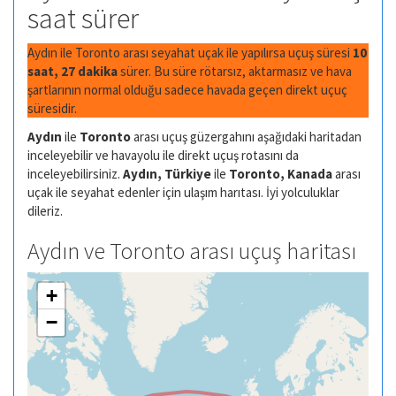
saat sürer
Aydın ile Toronto arası seyahat uçak ile yapılırsa uçuş süresi
10
saat, 27 dakika
sürer. Bu süre rötarsız, aktarmasız ve hava
şartlarının normal olduğu sadece havada geçen direkt uçuç
süresidir.
Aydın
ile
Toronto
arası uçuş güzergahını aşağıdaki haritadan
inceleyebilir ve havayolu ile direkt uçuş rotasını da
inceleyebilirsiniz.
Aydın, Türkiye
ile
Toronto, Kanada
arası
uçak ile seyahat edenler için ulaşım harıtası. İyi yolculuklar
dileriz.
Aydın ve Toronto arası uçuş haritası
+
−