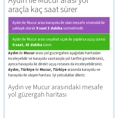
Aydın ile Mucur arası yol
araçla kaç saat sürer
Aydın ile Mucur arası karayolu ile olan
mesafe otomobil ile
yaklaşık olarak
9 saat 3 dakika
sürmektedir.
Aydın ile Mucur arası seyahat uçak ile yapılırsa uçuş süresi
0 saat, 43 dakika
sürer.
Aydın
ile
Mucur
arası yol güzergahını aşağıdaki haritadan
inceleyebilir ve karayolu vasıtasıyla yol tarifini görebilirsiniz,
ayrıca havayolu ile direkt uçuş rotasını da inceleyebilirsiniz.
Aydın, Türkiye
ile
Mucur, Türkiye
arasında karayolu ve
havayolu ile ulaşım harıtası. İyi yolculuklar dileriz.
Aydın ve Mucur arasındaki mesafe
yol güzergah haritası