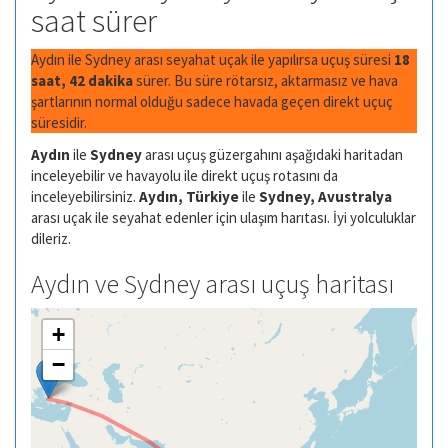
saat sürer
Aydın ile Sydney arası seyahat uçak ile yapılırsa uçuş süresi
18
saat, 42 dakika
sürer. Bu süre rötarsız, aktarmasız ve hava
şartlarının normal olduğu sadece havada geçen direkt uçuç
süresidir.
Aydın
ile
Sydney
arası uçuş güzergahını aşağıdaki haritadan
inceleyebilir ve havayolu ile direkt uçuş rotasını da
inceleyebilirsiniz.
Aydın, Türkiye
ile
Sydney, Avustralya
arası uçak ile seyahat edenler için ulaşım harıtası. İyi yolculuklar
dileriz.
Aydın ve Sydney arası uçuş haritası
+
−