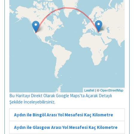
Leaflet
| ©
OpenStreetMap
Bu Haritayı Direkt Olarak Google Maps'ta Açarak Detaylı
Şekilde İnceleyebilirsiniz
.
Aydın ile Bingöl Arası Yol Mesafesi Kaç Kilometre
Aydın ile Glasgow Arası Yol Mesafesi Kaç Kilometre