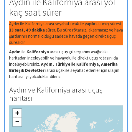
Aydın ile Kaliforniya arası yol
kaç saat sürer
Aydın ile Kaliforniya arası seyahat uçak ile yapılırsa uçuş süresi
13 saat, 49 dakika
sürer. Bu süre rötarsız, aktarmasız ve hava
şartlarının normal olduğu sadece havada geçen direkt uçuç
süresidir.
Aydın
ile
Kaliforniya
arası uçuş güzergahını aşağıdaki
haritadan inceleyebilir ve havayolu ile direkt uçuş rotasını da
inceleyebilirsiniz.
Aydın, Türkiye
ile
Kaliforniya, Amerika
Birleşik Devletleri
arası uçak ile seyahat edenler için ulaşım
harıtası. İyi yolculuklar dileriz.
Aydın ve Kaliforniya arası uçuş
haritası
+
−