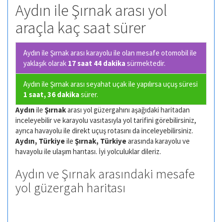
Aydın ile Şırnak arası yol
araçla kaç saat sürer
Aydın ile Şırnak arası karayolu ile olan
mesafe otomobil ile
yaklaşık olarak
17 saat 44 dakika
sürmektedir.
Aydın ile Şırnak arası seyahat uçak ile yapılırsa uçuş süresi
1 saat, 36 dakika
sürer.
Aydın
ile
Şırnak
arası yol güzergahını aşağıdaki haritadan
inceleyebilir ve karayolu vasıtasıyla yol tarifini görebilirsiniz,
ayrıca havayolu ile direkt uçuş rotasını da inceleyebilirsiniz.
Aydın, Türkiye
ile
Şırnak, Türkiye
arasında karayolu ve
havayolu ile ulaşım harıtası. İyi yolculuklar dileriz.
Aydın ve Şırnak arasındaki mesafe
yol güzergah haritası