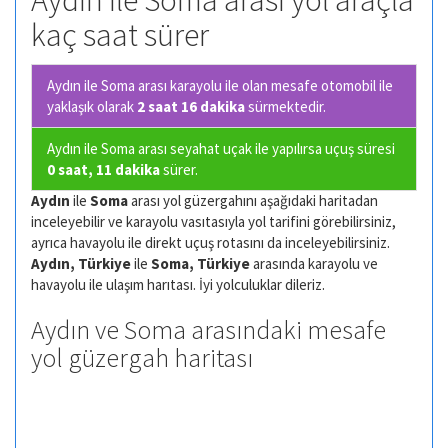
Aydın ile Soma arası yol araçla
kaç saat sürer
Aydın ile Soma arası karayolu ile olan
mesafe otomobil ile
yaklaşık olarak
2 saat 16 dakika
sürmektedir.
Aydın ile Soma arası seyahat uçak ile yapılırsa uçuş süresi
0 saat, 11 dakika
sürer.
Aydın
ile
Soma
arası yol güzergahını aşağıdaki haritadan
inceleyebilir ve karayolu vasıtasıyla yol tarifini görebilirsiniz,
ayrıca havayolu ile direkt uçuş rotasını da inceleyebilirsiniz.
Aydın, Türkiye
ile
Soma, Türkiye
arasında karayolu ve
havayolu ile ulaşım harıtası. İyi yolculuklar dileriz.
Aydın ve Soma arasındaki mesafe
yol güzergah haritası