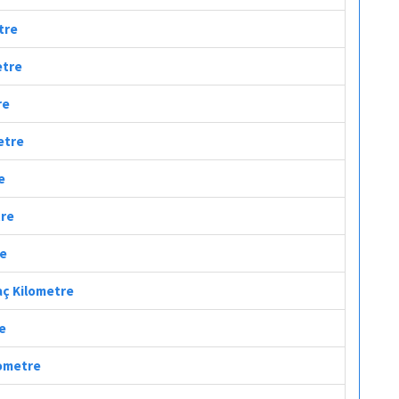
tre
etre
re
metre
e
tre
re
aç Kilometre
re
lometre