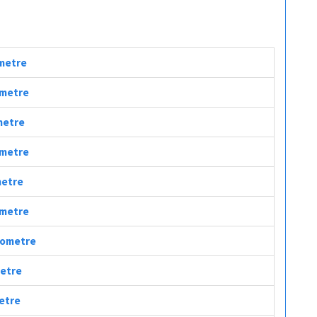
ometre
ometre
ometre
lometre
metre
ometre
ilometre
metre
metre