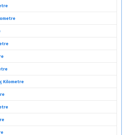
etre
ilometre
e
metre
re
etre
aç Kilometre
tre
etre
tre
re