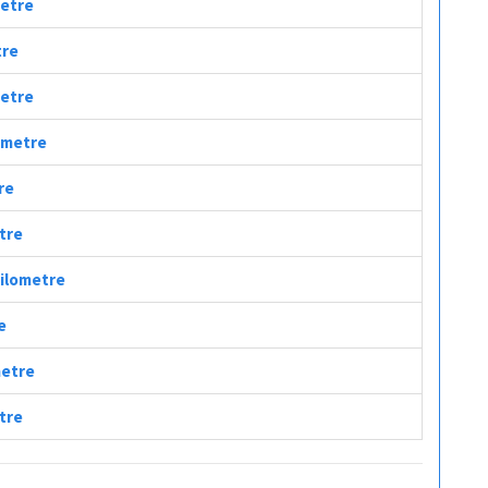
metre
tre
metre
lometre
re
etre
Kilometre
e
metre
etre