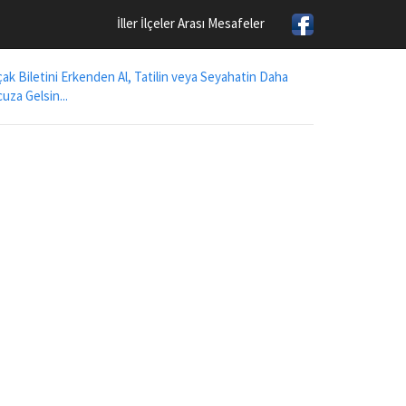
İller İlçeler Arası Mesafeler
ak Biletini Erkenden Al, Tatilin veya Seyahatin Daha
uza Gelsin...