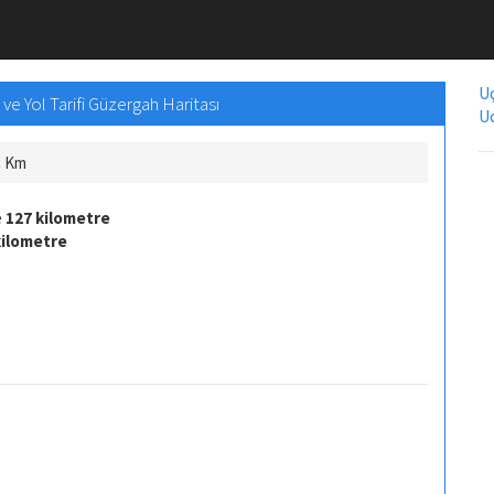
Uç
ve Yol Tarifi Güzergah Haritası
Uc
ç Km
e
127 kilometre
kilometre