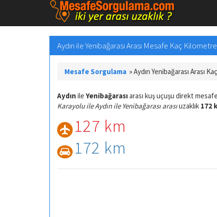
Aydın ile Yenibağarası Arası Mesafe Kaç Kilometre 
Mesafe Sorgulama
»
Aydın Yenibağarası Arası Ka
Aydın
ile
Yenibağarası
arası kuş uçuşu direkt mesaf
Karayolu ile Aydın ile Yenibağarası arası
uzaklık
172 
127 km
172 km