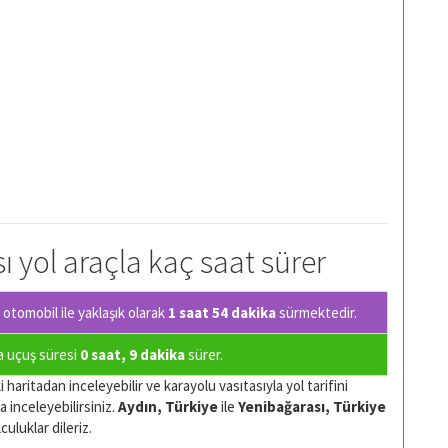
ı yol araçla kaç saat sürer
otomobil ile yaklaşık olarak
1 saat 54 dakika
sürmektedir.
sa uçuş süresi
0 saat, 9 dakika
sürer.
 haritadan inceleyebilir ve karayolu vasıtasıyla yol tarifini
a inceleyebilirsiniz.
Aydın, Türkiye
ile
Yenibağarası, Türkiye
culuklar dileriz.