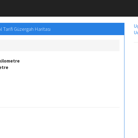
Uç
l Tarifi Güzergah Haritası
Uc
kilometre
etre