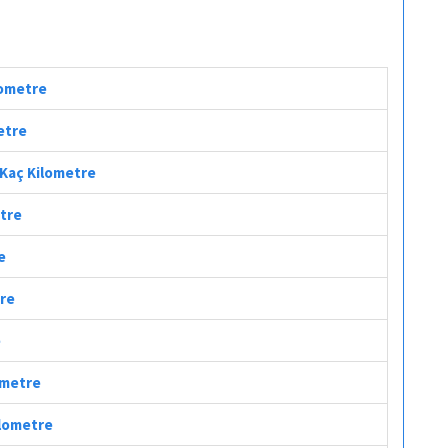
lometre
etre
i Kaç Kilometre
etre
e
tre
e
lometre
ilometre