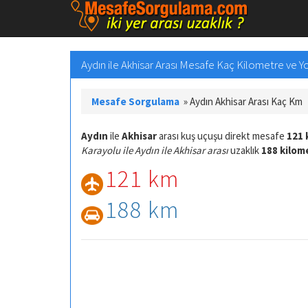
Aydın ile Akhisar Arası Mesafe Kaç Kilometre ve Yo
Mesafe Sorgulama
»
Aydın Akhisar Arası Kaç Km
Aydın
ile
Akhisar
arası kuş uçuşu direkt mesafe
121 
Karayolu ile Aydın ile Akhisar arası
uzaklık
188 kilom
121 km
188 km