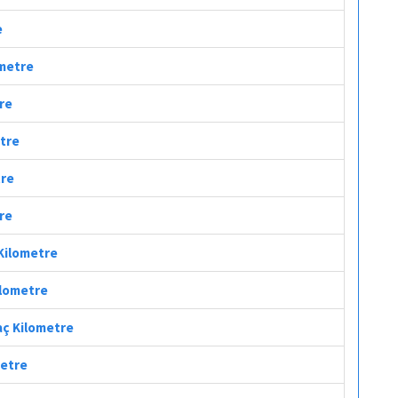
e
ometre
tre
etre
tre
tre
 Kilometre
ilometre
aç Kilometre
metre