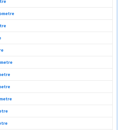
etre
ilometre
etre
e
re
lometre
ometre
ometre
ometre
etre
etre