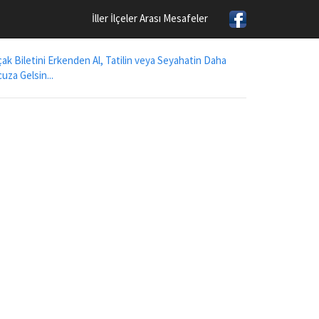
İller İlçeler Arası Mesafeler
ak Biletini Erkenden Al, Tatilin veya Seyahatin Daha
uza Gelsin...