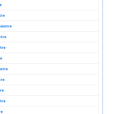
re
tre
lometre
etre
etre
re
metre
tre
tre
etre
re