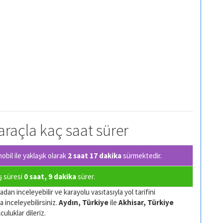
 araçla kaç saat sürer
bil ile yaklaşık olarak
2 saat 17 dakika
sürmektedir.
uş süresi
0 saat, 9 dakika
sürer.
dan inceleyebilir ve karayolu vasıtasıyla yol tarifini
a inceleyebilirsiniz.
Aydın, Türkiye
ile
Akhisar, Türkiye
culuklar dileriz.