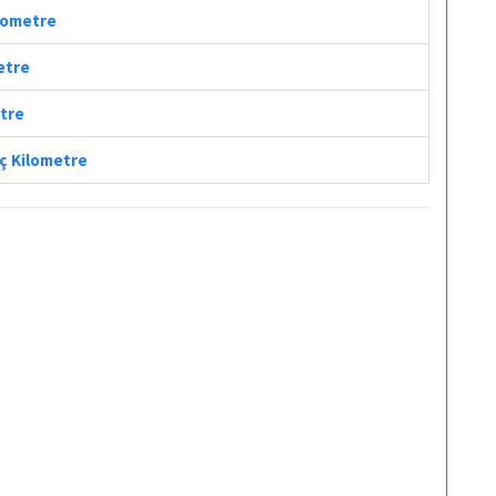
ilometre
etre
etre
aç Kilometre