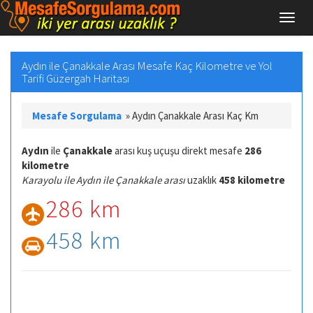
Aydın ile Çanakkale Arası Mesafe Kaç Kilometre ve Yol
Tarifi Güzergah Haritası
Mesafe Sorgulama
»
Aydın Çanakkale Arası Kaç Km
Aydın
ile
Çanakkale
arası kuş uçuşu direkt mesafe
286
kilometre
Karayolu ile Aydın ile Çanakkale arası
uzaklık
458 kilometre
286 km
458 km