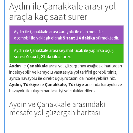
Aydın ile Çanakkale arası yol
araçla kaç saat sürer
Aydın ile Çanakkale arası karayolu ile olan
mesafe
otomobil ile yaklaşık olarak
5 saat 14 dakika
sürmektedir.
Aydın ile Çanakkale arası seyahat uçak ile yapılırsa uçuş
süresi
0 saat, 21 dakika
sürer.
Aydın
ile
Çanakkale
arası yol güzergahını aşağıdaki haritadan
inceleyebilir ve karayolu vasıtasıyla yol tarifini görebilirsiniz,
ayrıca havayolu ile direkt uçuş rotasını da inceleyebilirsiniz.
Aydın, Türkiye
ile
Çanakkale, Türkiye
arasında karayolu ve
havayolu ile ulaşım harıtası. İyi yolculuklar dileriz.
Aydın ve Çanakkale arasındaki
mesafe yol güzergah haritası