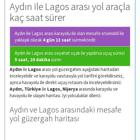
Aydın ile Lagos arası yol araçla
kaç saat sürer
Aydın ile Lagos arası karayolu ile olan
mesafe otomobil ile
yaklaşık olarak
4 gün 13 saat
sürmektedir.
Aydın ile Lagos arası seyahat uçak ile yapılırsa uçuş süresi
5 saat, 20 dakika
sürer.
Aydın
ile
Lagos
arası yol güzergahını aşağıdaki haritadan
inceleyebilir ve karayolu vasıtasıyla yol tarifini görebilirsiniz,
ayrıca havayolu ile direkt uçuş rotasını da inceleyebilirsiniz.
Aydın, Türkiye
ile
Lagos, Nijerya
arasında karayolu ve
havayolu ile ulaşım harıtası. İyi yolculuklar dileriz.
Aydın ve Lagos arasındaki mesafe
yol güzergah haritası