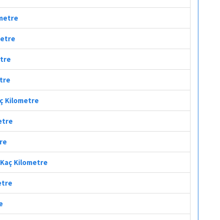
ometre
metre
etre
etre
aç Kilometre
etre
tre
i Kaç Kilometre
etre
e