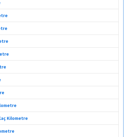
e
etre
etre
metre
metre
tre
e
tre
ilometre
 Kaç Kilometre
lometre