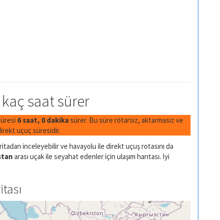
 kaç saat sürer
süresi
6 saat, 0 dakika
sürer. Bu süre rötarsız, aktarmasız ve
rekt uçuç süresidir.
itadan inceleyebilir ve havayolu ile direkt uçuş rotasını da
stan
arası uçak ile seyahat edenler için ulaşım harıtası. İyi
itası