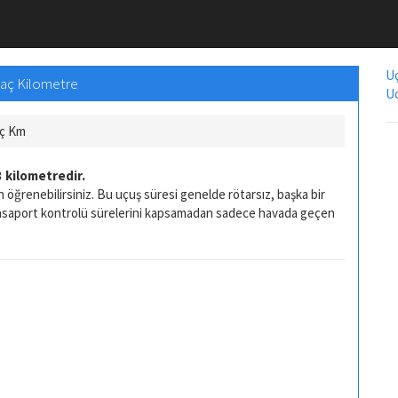
Uç
Kaç Kilometre
Uc
aç Km
 kilometredir.
 öğrenebilirsiniz. Bu uçuş süresi genelde rötarsız, başka bir
pasaport kontrolü sürelerini kapsamadan sadece havada geçen