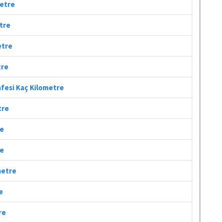
metre
etre
etre
tre
afesi Kaç Kilometre
tre
re
re
metre
e
re