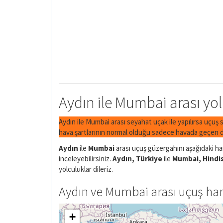
Aydın ile Mumbai arası yol
Aydın ile Mumbai arası seyahat uçak ile yapılırsa uçuş 
hava şartlarının normal olduğu sadece havada geçen di
Aydın
ile
Mumbai
arası uçuş güzergahını aşağıdaki har
inceleyebilirsiniz.
Aydın, Türkiye
ile
Mumbai, Hindi
yolculuklar dileriz.
Aydın ve Mumbai arası uçuş har
+