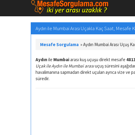
Aydın ile Mumbai Arası Uçakla Kaç Saat, Mesafe 
Mesafe Sorgulama
»
Aydın Mumbai Arası Uçuş K
Aydın
ile
Mumbai
arası kuş uçuşu direkt mesafe
4813
Uçak ile Aydın ile Mumbai arası
uçuş süresini aşağıdan
havalimanına sapmadan direkt uçulan ayrıca vize ve 
süredir.