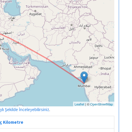
Leaflet
| ©
OpenStreetMap
ı Şekilde İnceleyebilirsiniz
.
aç Kilometre