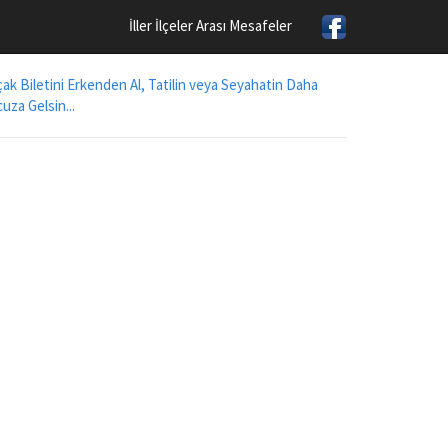
İller İlçeler Arası Mesafeler
ak Biletini Erkenden Al, Tatilin veya Seyahatin Daha
uza Gelsin...