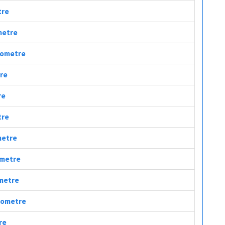
tre
ometre
ilometre
tre
re
tre
metre
ometre
ometre
ilometre
re