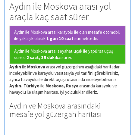
Aydın ile Moskova arası yol
araçla kaç saat sürer
Aydın ile Moskova arası karayolu ile olan
mesafe otomobil
ile yaklaşık olarak
1 gün 10 saat
sürmektedir.
Aydın ile Moskova arası seyahat uçak ile yapılırsa uçuş
süresi
2 saat, 39 dakika
sürer.
Aydın
ile
Moskova
arası yol güzergahını aşağıdaki haritadan
inceleyebilir ve karayolu vasıtasıyla yol tarifini görebilirsiniz,
ayrıca havayolu ile direkt uçuş rotasını da inceleyebilirsiniz.
Aydın, Türkiye
ile
Moskova, Rusya
arasında karayolu ve
havayolu ile ulaşım harıtası. İyi yolculuklar dileriz.
Aydın ve Moskova arasındaki
mesafe yol güzergah haritası