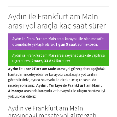
Aydın ile Frankfurt am Main
arası yol araçla kaç saat sürer
Aydın ile Frankfurt am Main arası karayolu ile olan
mesafe
otomobil ile yaklaşık olarak
1 gün 5 saat
sürmektedir.
Aydın ile Frankfurt am Main arası seyahat uçak ile yapılırsa
uçuş süresi
2 saat, 33 dakika
sürer.
Aydın
ile
Frankfurt am Main
arası yol güzergahını aşağıdaki
haritadan inceleyebilir ve karayolu vasıtasıyla yol tarifini
görebilirsiniz, ayrıca havayolu ile direkt uçuş rotasını da
inceleyebilirsiniz.
Aydın, Türkiye
ile
Frankfurt am Main,
Almanya
arasında karayolu ve havayolu ile ulaşım harıtası. İyi
yolculuklar dileriz.
Aydın ve Frankfurt am Main
arasındaki mesafe yol güzergah