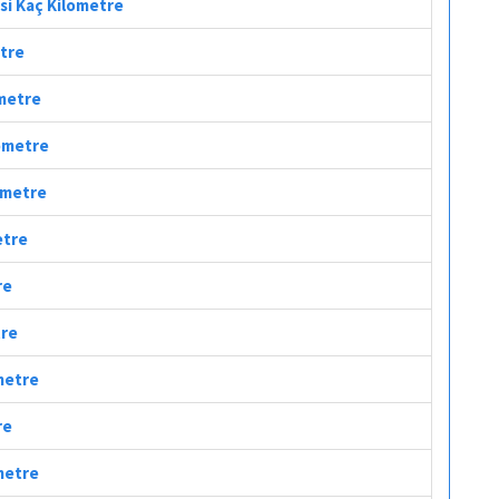
esi Kaç Kilometre
etre
ometre
lometre
lometre
etre
re
tre
ometre
re
ometre