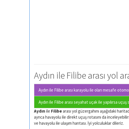
Aydın ile Filibe arası yol a
Aydın ile Filibe arası karayolu ile olan
mesafe otomobi
Aydın ile Filibe arası seyahat uçak ile yapılırsa uçuş
Aydın
ile
Filibe
arası yol güzergahını aşağıdaki haritada
ayrıca havayolu ile direkt uçuş rotasını da inceleyebilir
ve havayolu ile ulaşım harıtası. İyi yolculuklar dileriz.