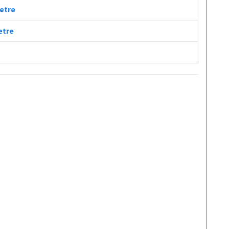
metre
etre