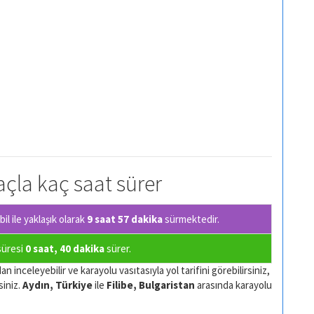
raçla kaç saat sürer
l ile yaklaşık olarak
9 saat 57 dakika
sürmektedir.
 süresi
0 saat, 40 dakika
sürer.
n inceleyebilir ve karayolu vasıtasıyla yol tarifini görebilirsiniz,
siniz.
Aydın, Türkiye
ile
Filibe, Bulgaristan
arasında karayolu