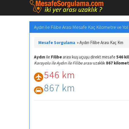
Aydın ile Filibe Arası Mesafe Kaç Kilometre ve Yol 
Mesafe Sorgulama
»
Aydın Filibe Arası Kaç Km
Aydın
ile
Filibe
arası kuş uçuşu direkt mesafe
546 ki
Karayolu ile Aydın ile Filibe arası
uzaklık
867 kilome
546 km
867 km