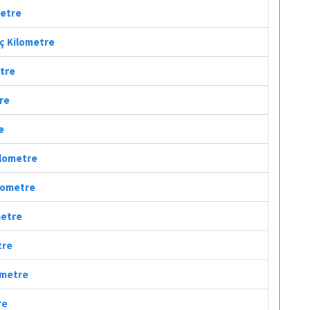
metre
aç Kilometre
etre
tre
e
ilometre
ilometre
metre
tre
ometre
re