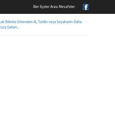
İller İlçeler Arası Mesafeler
ak Biletini Erkenden Al, Tatilin veya Seyahatin Daha
uza Gelsin...