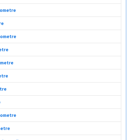
ilometre
re
ilometre
etre
lometre
etre
etre
e
ilometre
metre