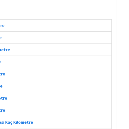
tre
e
ometre
e
tre
re
etre
tre
esi Kaç Kilometre