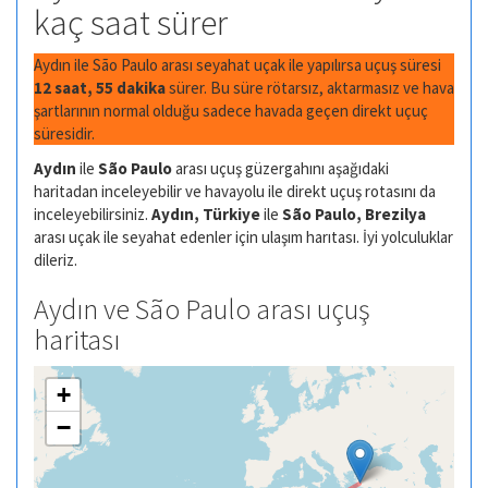
kaç saat sürer
Aydın ile São Paulo arası seyahat uçak ile yapılırsa uçuş süresi
12 saat, 55 dakika
sürer. Bu süre rötarsız, aktarmasız ve hava
şartlarının normal olduğu sadece havada geçen direkt uçuç
süresidir.
Aydın
ile
São Paulo
arası uçuş güzergahını aşağıdaki
haritadan inceleyebilir ve havayolu ile direkt uçuş rotasını da
inceleyebilirsiniz.
Aydın, Türkiye
ile
São Paulo, Brezilya
arası uçak ile seyahat edenler için ulaşım harıtası. İyi yolculuklar
dileriz.
Aydın ve São Paulo arası uçuş
haritası
+
−