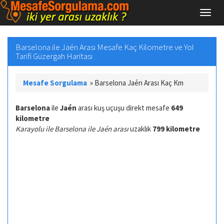
Barselona ile Jaén Arası Mesafe Kaç Kilometre ve Yol
Tarifi Güzergah Haritası
Mesafe Sorgulama
»
Barselona Jaén Arası Kaç Km
Barselona
ile
Jaén
arası kuş uçuşu direkt mesafe
649
kilometre
Karayolu ile Barselona ile Jaén arası
uzaklık
799 kilometre