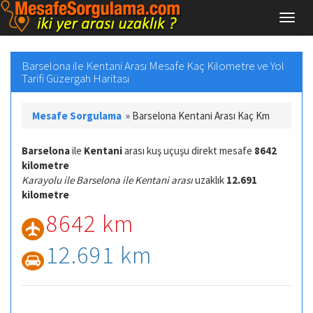
Barselona ile Kentani Arası Mesafe Kaç Kilometre ve Yol
Tarifi Güzergah Haritası
Mesafe Sorgulama
»
Barselona Kentani Arası Kaç Km
Barselona
ile
Kentani
arası kuş uçuşu direkt mesafe
8642
kilometre
Karayolu ile Barselona ile Kentani arası
uzaklık
12.691
kilometre
8642 km
12.691 km