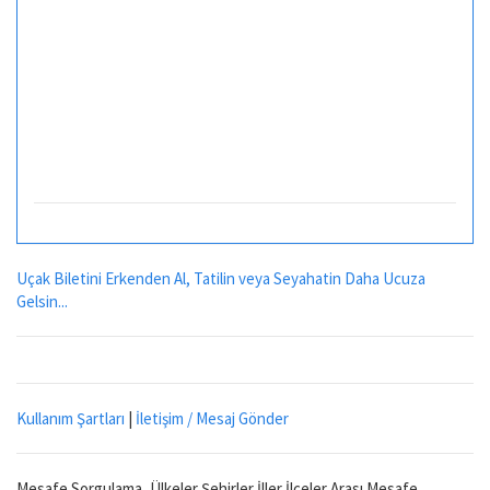
Uçak Biletini Erkenden Al, Tatilin veya Seyahatin Daha Ucuza
Gelsin...
Kullanım Şartları
|
İletişim / Mesaj Gönder
Mesafe Sorgulama, Ülkeler Şehirler İller İlçeler Arası Mesafe