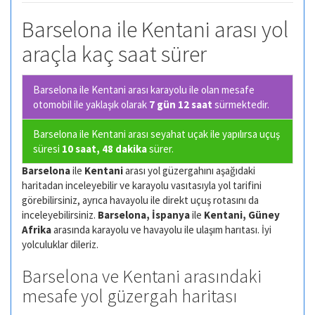
Barselona ile Kentani arası yol
araçla kaç saat sürer
Barselona ile Kentani arası karayolu ile olan
mesafe
otomobil ile yaklaşık olarak
7 gün 12 saat
sürmektedir.
Barselona ile Kentani arası seyahat uçak ile yapılırsa uçuş
süresi
10 saat, 48 dakika
sürer.
Barselona
ile
Kentani
arası yol güzergahını aşağıdaki
haritadan inceleyebilir ve karayolu vasıtasıyla yol tarifini
görebilirsiniz, ayrıca havayolu ile direkt uçuş rotasını da
inceleyebilirsiniz.
Barselona, İspanya
ile
Kentani, Güney
Afrika
arasında karayolu ve havayolu ile ulaşım harıtası. İyi
yolculuklar dileriz.
Barselona ve Kentani arasındaki
mesafe yol güzergah haritası