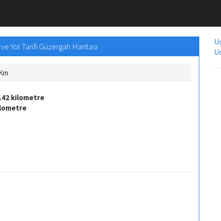
Uç
e Yol Tarifi Güzergah Haritası
Uc
 Km
142 kilometre
ilometre