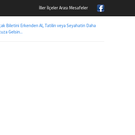
İller İlçeler Arası Mesafeler
ak Biletini Erkenden Al, Tatilin veya Seyahatin Daha
uza Gelsin...