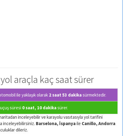
 yol araçla kaç saat sürer
tomobil ile yaklaşık olarak
2 saat 53 dakika
sürmektedir.
a uçuş süresi
0 saat, 10 dakika
sürer.
aritadan inceleyebilir ve karayolu vasıtasıyla yol tarifini
a inceleyebilirsiniz.
Barselona, İspanya
ile
Canillo, Andorra
culuklar dileriz.