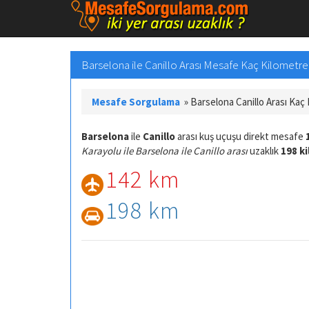
Barselona ile Canillo Arası Mesafe Kaç Kilometre v
Mesafe Sorgulama
»
Barselona Canillo Arası Kaç
Barselona
ile
Canillo
arası kuş uçuşu direkt mesafe
Karayolu ile Barselona ile Canillo arası
uzaklık
198 k
142 km
198 km