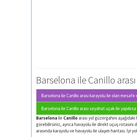
Barselona ile Canillo arası
Barselona ile Canillo arası karayolu ile olan
mesafe o
Barselona ile Canillo arası seyahat uçak ile yapılırs
Barselona
ile
Canillo
arası yol güzergahını aşağıdaki h
görebilirsiniz, ayrıca havayolu ile direkt uçuş rotasını d
arasında karayolu ve havayolu ile ulaşım harıtası. İyi yol