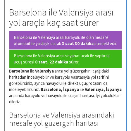
Barselona ile Valensiya arası
yol araçla kaç saat sürer
Barselona ile Valensiya arası karayolu ile olan
mesafe
otomobil ile yaklaşık olarak
3 saat 30 dakika
sürmektedir.
Barselona ile Valensiya arası seyahat uçak ile yapılırsa
uçuş süresi
0 saat, 22 dakika
sürer.
Barselona
ile
Valensiya
arası yol güzergahını aşağıdaki
haritadan inceleyebilir ve karayolu vasıtasıyla yol tarifini
görebilirsiniz, ayrıca havayolu ile direkt uçuş rotasını da
inceleyebilirsiniz.
Barselona, İspanya
ile
Valensiya, İspanya
arasında karayolu ve havayolu ile ulaşım harıtası. İyi yolculuklar
dileriz.
Barselona ve Valensiya arasındaki
mesafe yol güzergah haritası