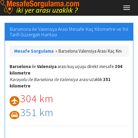
Barselona ile Valensiya Arası Mesafe Kaç Kilometre ve Yol
Tarifi Güzergah Haritası
Mesafe Sorgulama
»
Barselona Valensiya Arası Kaç Km
Barselona
ile
Valensiya
arası kuş uçuşu direkt mesafe
304
kilometre
Karayolu ile Barselona ile Valensiya arası
uzaklık
351
kilometre
304 km
351 km