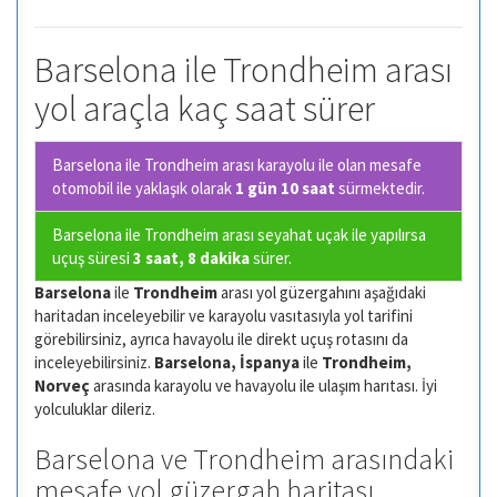
Barselona ile Trondheim arası
yol araçla kaç saat sürer
Barselona ile Trondheim arası karayolu ile olan
mesafe
otomobil ile yaklaşık olarak
1 gün 10 saat
sürmektedir.
Barselona ile Trondheim arası seyahat uçak ile yapılırsa
uçuş süresi
3 saat, 8 dakika
sürer.
Barselona
ile
Trondheim
arası yol güzergahını aşağıdaki
haritadan inceleyebilir ve karayolu vasıtasıyla yol tarifini
görebilirsiniz, ayrıca havayolu ile direkt uçuş rotasını da
inceleyebilirsiniz.
Barselona, İspanya
ile
Trondheim,
Norveç
arasında karayolu ve havayolu ile ulaşım harıtası. İyi
yolculuklar dileriz.
Barselona ve Trondheim arasındaki
mesafe yol güzergah haritası