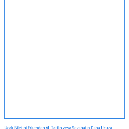
Uçak Biletini Erkenden Al, Tatilin veya Seyahatin Daha Ucuza