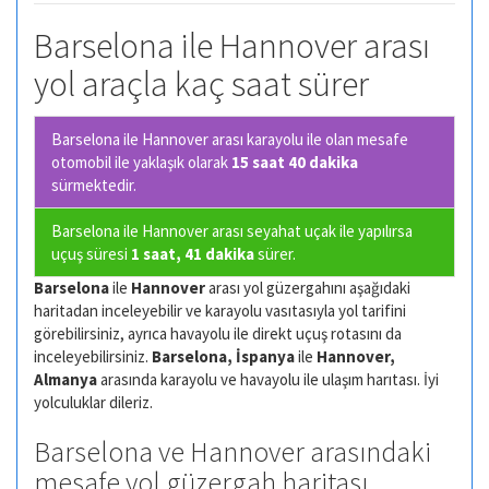
Barselona ile Hannover arası
yol araçla kaç saat sürer
Barselona ile Hannover arası karayolu ile olan
mesafe
otomobil ile yaklaşık olarak
15 saat 40 dakika
sürmektedir.
Barselona ile Hannover arası seyahat uçak ile yapılırsa
uçuş süresi
1 saat, 41 dakika
sürer.
Barselona
ile
Hannover
arası yol güzergahını aşağıdaki
haritadan inceleyebilir ve karayolu vasıtasıyla yol tarifini
görebilirsiniz, ayrıca havayolu ile direkt uçuş rotasını da
inceleyebilirsiniz.
Barselona, İspanya
ile
Hannover,
Almanya
arasında karayolu ve havayolu ile ulaşım harıtası. İyi
yolculuklar dileriz.
Barselona ve Hannover arasındaki
mesafe yol güzergah haritası