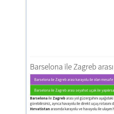
Barselona ile Zagreb arası
Barselona ile Zagreb arası karayolu ile olan
mesafe o
Barselona ile Zagreb arası seyahat uçak ile yapılırs
Barselona
ile
Zagreb
arası yol güzergahını aşağıdaki h
görebilirsiniz, ayrıca havayolu ile direkt uçuş rotasını d
Hırvatistan
arasında karayolu ve havayolu ile ulaşım har