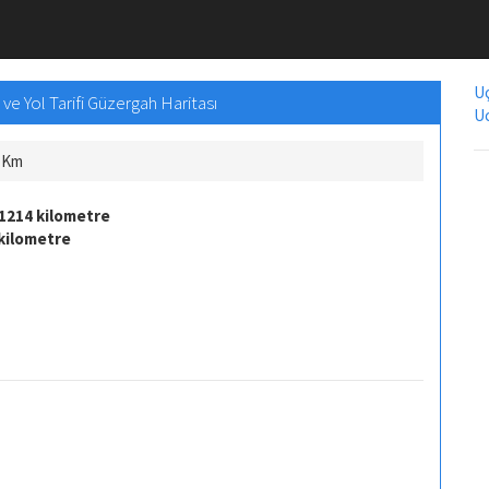
Uç
e Yol Tarifi Güzergah Haritası
Uc
ç Km
1214 kilometre
 kilometre