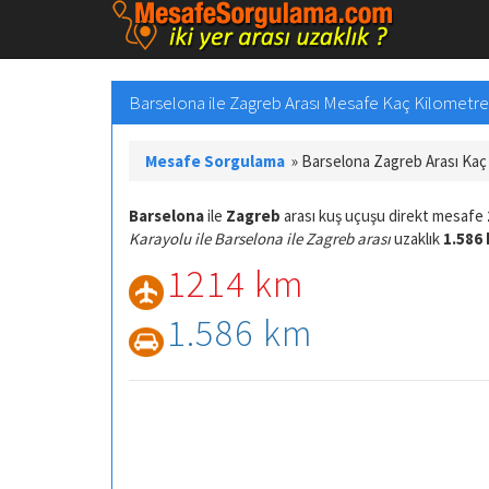
Barselona ile Zagreb Arası Mesafe Kaç Kilometre v
Mesafe Sorgulama
»
Barselona Zagreb Arası Ka
Barselona
ile
Zagreb
arası kuş uçuşu direkt mesafe
Karayolu ile Barselona ile Zagreb arası
uzaklık
1.586
1214 km
1.586 km