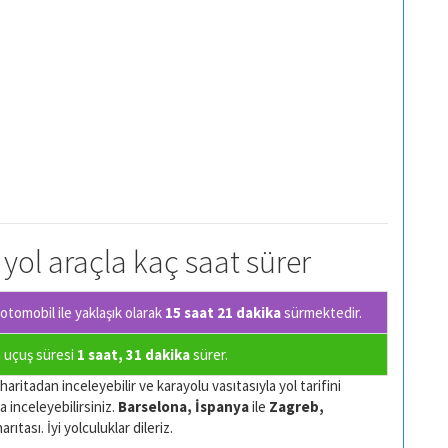
 yol araçla kaç saat sürer
tomobil ile yaklaşık olarak
15 saat 21 dakika
sürmektedir.
a uçuş süresi
1 saat, 31 dakika
sürer.
aritadan inceleyebilir ve karayolu vasıtasıyla yol tarifini
a inceleyebilirsiniz.
Barselona, İspanya
ile
Zagreb,
ıtası. İyi yolculuklar dileriz.