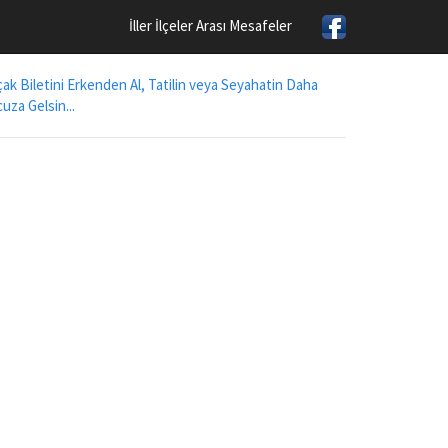
İller İlçeler Arası Mesafeler
ak Biletini Erkenden Al, Tatilin veya Seyahatin Daha
uza Gelsin...