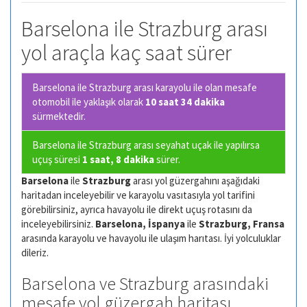
Barselona ile Strazburg arası
yol araçla kaç saat sürer
Barselona ile Strazburg arası karayolu ile olan
mesafe
otomobil ile yaklaşık olarak
10 saat 34 dakika
sürmektedir.
Barselona ile Strazburg arası seyahat uçak ile yapılırsa
uçuş süresi
1 saat, 8 dakika
sürer.
Barselona
ile
Strazburg
arası yol güzergahını aşağıdaki
haritadan inceleyebilir ve karayolu vasıtasıyla yol tarifini
görebilirsiniz, ayrıca havayolu ile direkt uçuş rotasını da
inceleyebilirsiniz.
Barselona, İspanya
ile
Strazburg, Fransa
arasında karayolu ve havayolu ile ulaşım harıtası. İyi yolculuklar
dileriz.
Barselona ve Strazburg arasındaki
mesafe yol güzergah haritası