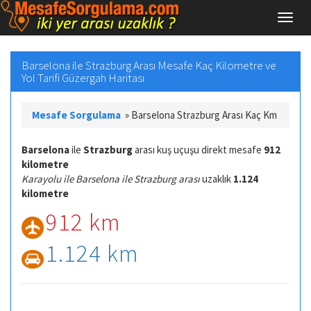
Barselona ile Strazburg Arası Mesafe Kaç Kilometre ve
Yol Tarifi Güzergah Haritası
Mesafe Sorgulama
»
Barselona Strazburg Arası Kaç Km
Barselona
ile
Strazburg
arası kuş uçuşu direkt mesafe
912
kilometre
Karayolu ile Barselona ile Strazburg arası
uzaklık
1.124
kilometre
912 km
1.124 km