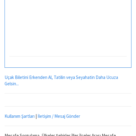
Uçak Biletini Erkenden Al, Tatilin veya Seyahatin Daha Ucuza
Gelsin...
Kullanım Şartları
|
İletişim / Mesaj Gönder
Mesafe Sorgulama, Ülkeler Şehirler İller İlçeler Arası Mesafe