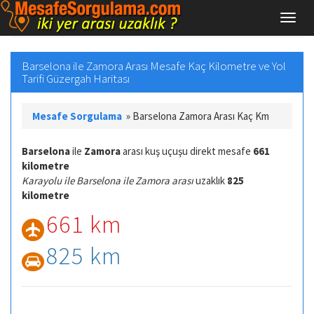
Barselona ile Zamora Arası Mesafe Kaç Kilometre ve Yol
Tarifi Güzergah Haritası
Mesafe Sorgulama
»
Barselona Zamora Arası Kaç Km
Barselona
ile
Zamora
arası kuş uçuşu direkt mesafe
661
kilometre
Karayolu ile Barselona ile Zamora arası
uzaklık
825
kilometre
661 km
825 km