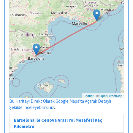
Leaflet
| ©
OpenStreetMap
Bu Haritayı Direkt Olarak Google Maps'ta Açarak Detaylı
Şekilde İnceleyebilirsiniz
.
Barselona ile Cenova Arası Yol Mesafesi Kaç
Kilometre