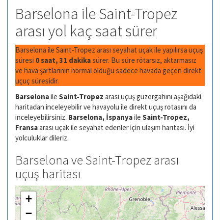
Barselona ile Saint-Tropez
arası yol kaç saat sürer
Barselona ile Saint-Tropez arası seyahat uçak ile yapılırsa uçuş
süresi
0 saat, 31 dakika
sürer. Bu süre rötarsız, aktarmasız
ve hava şartlarının normal olduğu sadece havada geçen direkt
uçuç süresidir.
Barselona
ile
Saint-Tropez
arası uçuş güzergahını aşağıdaki
haritadan inceleyebilir ve havayolu ile direkt uçuş rotasını da
inceleyebilirsiniz.
Barselona, İspanya
ile
Saint-Tropez,
Fransa
arası uçak ile seyahat edenler için ulaşım harıtası. İyi
yolculuklar dileriz.
Barselona ve Saint-Tropez arası
uçuş haritası
+
−