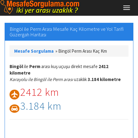
Bingöl ile Perm Arası Mesafe Kaç Kilometre ve Yol Tarifi
Güzergah Haritası
Mesafe Sorgulama
»
Bingöl Perm Arası Kaç Km
Bingöl
ile
Perm
arası kuş uçuşu direkt mesafe
2412
kilometre
Karayolu ile Bingöl ile Perm arası
uzaklık
3.184 kilometre
2412 km
3.184 km