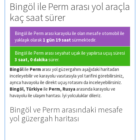
Bingöl ile Perm arası yol araçla
kaç saat sürer
Bingöl ile Perm arası karayolu ile olan
mesafe otomobil ile
yaklaşık olarak
1 gün 19 saat
sürmektedir.
Bingöl ile Perm arası seyahat uçak ile yapılırsa uçuş süresi
3 saat, 0 dakika
sürer.
Bingöl
ile
Perm
arası yol güzergahını aşağıdaki haritadan
inceleyebilir ve karayolu vasıtasıyla yol tarifini görebilirsiniz,
ayrıca havayolu ile direkt uçuş rotasını da inceleyebilirsiniz.
Bingöl, Türkiye
ile
Perm, Rusya
arasında karayolu ve
havayolu ile ulaşım harıtası. İyi yolculuklar dileriz.
Bingöl ve Perm arasındaki mesafe
yol güzergah haritası