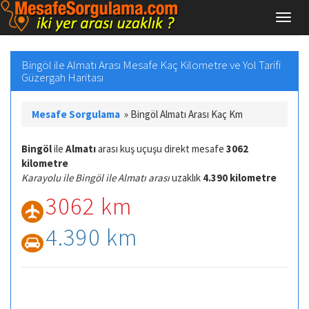
Bingöl ile Almatı Arası Mesafe Kaç Kilometre ve Yol Tarifi
Güzergah Haritası
Mesafe Sorgulama
»
Bingöl Almatı Arası Kaç Km
Bingöl
ile
Almatı
arası kuş uçuşu direkt mesafe
3062
kilometre
Karayolu ile Bingöl ile Almatı arası
uzaklık
4.390 kilometre
3062 km
4.390 km