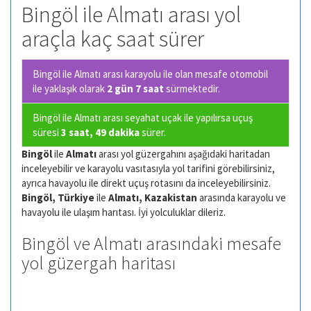
Bingöl ile Almatı arası yol
araçla kaç saat sürer
Bingöl ile Almatı arası karayolu ile olan
mesafe otomobil
ile yaklaşık olarak
2 gün 7 saat
sürmektedir.
Bingöl ile Almatı arası seyahat uçak ile yapılırsa uçuş
süresi
3 saat, 49 dakika
sürer.
Bingöl
ile
Almatı
arası yol güzergahını aşağıdaki haritadan
inceleyebilir ve karayolu vasıtasıyla yol tarifini görebilirsiniz,
ayrıca havayolu ile direkt uçuş rotasını da inceleyebilirsiniz.
Bingöl, Türkiye
ile
Almatı, Kazakistan
arasında karayolu ve
havayolu ile ulaşım harıtası. İyi yolculuklar dileriz.
Bingöl ve Almatı arasındaki mesafe
yol güzergah haritası