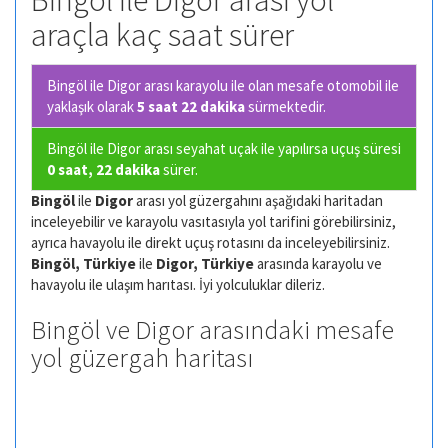
Bingöl ile Digor arası yol
araçla kaç saat sürer
Bingöl ile Digor arası karayolu ile olan
mesafe otomobil ile
yaklaşık olarak
5 saat 22 dakika
sürmektedir.
Bingöl ile Digor arası seyahat uçak ile yapılırsa uçuş süresi
0 saat, 22 dakika
sürer.
Bingöl
ile
Digor
arası yol güzergahını aşağıdaki haritadan
inceleyebilir ve karayolu vasıtasıyla yol tarifini görebilirsiniz,
ayrıca havayolu ile direkt uçuş rotasını da inceleyebilirsiniz.
Bingöl, Türkiye
ile
Digor, Türkiye
arasında karayolu ve
havayolu ile ulaşım harıtası. İyi yolculuklar dileriz.
Bingöl ve Digor arasındaki mesafe
yol güzergah haritası