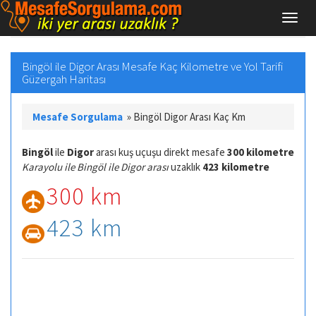
Bingöl ile Digor Arası Mesafe Kaç Kilometre ve Yol Tarifi
Güzergah Haritası
Mesafe Sorgulama
»
Bingöl Digor Arası Kaç Km
Bingöl
ile
Digor
arası kuş uçuşu direkt mesafe
300 kilometre
Karayolu ile Bingöl ile Digor arası
uzaklık
423 kilometre
300 km
423 km