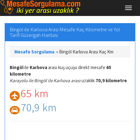
Bingöl ile Karlıova Arası Mesafe Kaç Kilometre ve Yol
Tarifi Güzergah Haritası
Mesafe Sorgulama
»
Bingöl Karlıova Arası Kaç Km
Bingöl
ile
Karlıova
arası kuş uçuşu direkt mesafe
65
kilometre
Karayolu ile Bingöl ile Karlıova arası
uzaklık
70,9 kilometre
65 km
70,9 km