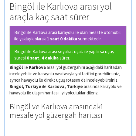
Bingöl ile Karlıova arası yol
araçla kaç saat sürer
Bingöl ile Karlıova arası karayolu ile olan
mesafe otomobil
ile yaklaşık olarak
1 saat 0 dakika
sürmektedir.
Bingöl ile Karlıova arası seyahat uçak ile yapılırsa uçuş
süresi
0 saat, 4 dakika
sürer.
Bingöl
ile
Karlıova
arası yol güzergahını aşağıdaki haritadan
inceleyebilir ve karayolu vasıtasıyla yol tarifini görebilirsiniz,
ayrıca havayolu ile direkt uçuş rotasını da inceleyebilirsiniz.
Bingöl, Türkiye
ile
Karlıova, Türkiye
arasında karayolu ve
havayolu ile ulaşım harıtası. İyi yolculuklar dileriz.
Bingöl ve Karlıova arasındaki
mesafe yol güzergah haritası