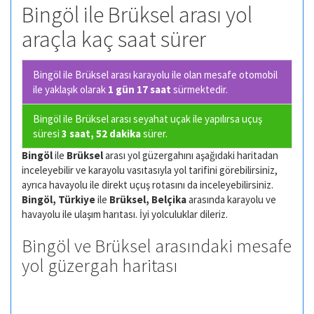
Bingöl ile Brüksel arası yol
araçla kaç saat sürer
Bingöl ile Brüksel arası karayolu ile olan
mesafe otomobil
ile yaklaşık olarak
1 gün 17 saat
sürmektedir.
Bingöl ile Brüksel arası seyahat uçak ile yapılırsa uçuş
süresi
3 saat, 52 dakika
sürer.
Bingöl
ile
Brüksel
arası yol güzergahını aşağıdaki haritadan
inceleyebilir ve karayolu vasıtasıyla yol tarifini görebilirsiniz,
ayrıca havayolu ile direkt uçuş rotasını da inceleyebilirsiniz.
Bingöl, Türkiye
ile
Brüksel, Belçika
arasında karayolu ve
havayolu ile ulaşım harıtası. İyi yolculuklar dileriz.
Bingöl ve Brüksel arasındaki mesafe
yol güzergah haritası